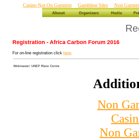
Casino Not On Gamstop
Gambling Sites
Non Gamstop
Reg
Registration - Africa Carbon Forum 2016
For on-line registration click
here
.
Webmaster: UNEP Risoe Centre
Additio
Non Gam
Casin
Non Ga