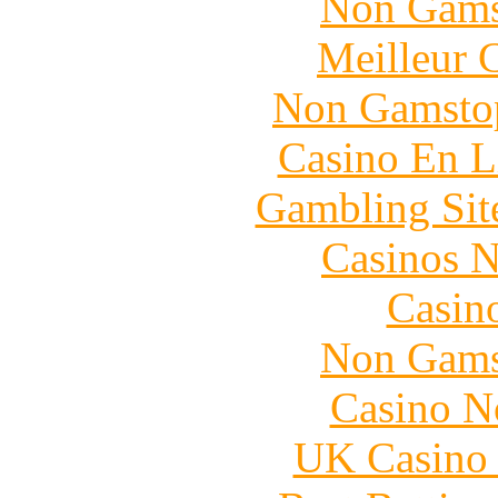
Non Gams
Meilleur 
Non Gamstop
Casino En L
Gambling Sit
Casinos 
Casin
Non Gams
Casino N
UK Casino