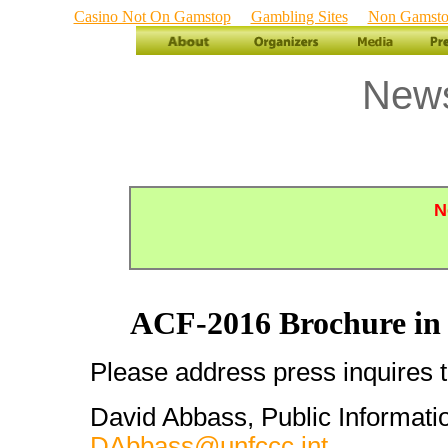
Casino Not On Gamstop
Gambling Sites
Non Gamstop
News
N
ACF-2016 Brochure i
Please address press inquires t
David Abbass, Public Informat
DAbbass@unfccc.int